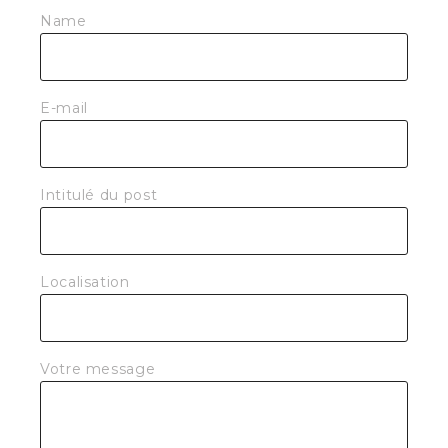
Name
E-mail
Intitulé du post
Localisation
Votre message